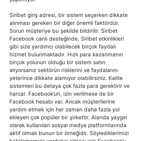
Siribet giriş adresi, bir sistem seçerken dikkate
alınması gereken bir diğer önemli faktördür.
Sorun müşteriye bu şekilde bildirilir. Siribet
Facebook canlı desteğinde, Siribet etkinlikleri
gibi size yardımcı olabilecek birçok faydalı
hizmet bulunmaktadır. Hızlı para kazanmanın
birçok yolunun olduğu bir sistem satın
alıyorsanız sektörün risklerini ve faydalarını
yeterince dikkate alamıyor olabilirsiniz. Kalite
sistemleri bu detaya çok fazla para gerektirir ve
harcar. Facebook’un, izin verilmese de bir
Facebook hesabı var. Ancak müşterilerine
yardım etmek için her zaman daha fazla yol
ekleyen çok popüler bir şirkettir. Alanda yaygın
olarak kullanılan sosyal medya platformlarında
aktif olmak bunun bir örneğidir. Söylediklerimizi