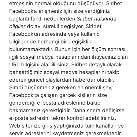
etmesinin normal olduğunu düşünüyor. Siribet
Facebook’a erişmeniz için size verdiğimiz
bağlantı farklı nedenlerden
Siribet hakkında
bilgiler
dolayı sürekli değişiyor. Siribet
Facebook’un adresinde veya kullanıcı
bilgilerinde herhangi bir değişiklik
bulunmamaktadır. Bunun için her ölçüm sonrası
ilgili sosyal medya hesaplarından ihtiyacınız olan
URL bilgisini alabilirsiniz. Siribet detaylı olarak
bahsettiğimiz sosyal medya hesaplarını takip
ederek güncel olaylardan haberdar olabilir.
Şimdi düşünmeniz gereken en önemli şey,
Facebook’ta çalışan gerçek kişilerin size
gönderdiği e-posta adreslerine bakıp
bakmamanız gerektiğidir. Daha sonra değişirse
e-posta adresini tekrar kontrol edebilirsiniz.
Web sitenize giriş yaptığınızda tüm kanalları ve
servis adreslerini kaydetmeniz gerekmektedir.