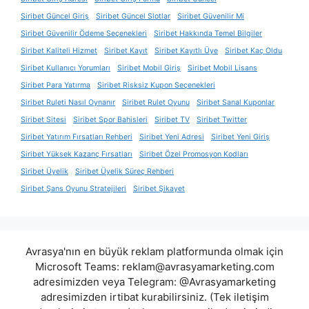
Siribet Güncel Giriş
Siribet Güncel Slotlar
Siribet Güvenilir Mi
Siribet Güvenilir Ödeme Seçenekleri
Siribet Hakkında Temel Bilgiler
Siribet Kaliteli Hizmet
Siribet Kayıt
Siribet Kayıtlı Üye
Siribet Kaç Oldu
Siribet Kullanıcı Yorumları
Siribet Mobil Giriş
Siribet Mobil Lisans
Siribet Para Yatırma
Siribet Risksiz Kupon Seçenekleri
Siribet Ruleti Nasıl Oynanır
Siribet Rulet Oyunu
Siribet Sanal Kuponlar
Siribet Sitesi
Siribet Spor Bahisleri
Siribet TV
Siribet Twitter
Siribet Yatırım Fırsatları Rehberi
Siribet Yeni Adresi
Siribet Yeni Giriş
Siribet Yüksek Kazanç Fırsatları
Siribet Özel Promosyon Kodları
Siribet Üyelik
Siribet Üyelik Süreç Rehberi
Siribet Şans Oyunu Stratejileri
Siribet Şikayet
Avrasya'nın en büyük reklam platformunda olmak için
Microsoft Teams:
reklam@avrasyamarketing.com
adresimizden veya Telegram: @Avrasyamarketing
adresimizden irtibat kurabilirsiniz. (Tek iletişim