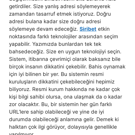
getirdiler. Size yanlış adresi söylemeyerek
zamandan tasarruf etmek istiyoruz. Doğru
adresi bulana kadar size doğru adresi
söylemeye devam edeceğiz.
Siribet
etkin
noktasında farklı teknolojiler arasından seçim
yapabilir. Yazımızda bunlardan tek tek
bahsedeceğiz. Size en uygun teknolojiyi seçin.
Sistem, itibarına çevrimiçi olarak baksanız bile
birçok insanın dikkatini çekebilir. Bahis oynamak
için iyi bilinen bir yer. Bu sistemin resmi
kuruluşların dikkatini çekebileceğini hepimiz
biliyoruz. Resmi kurum hakkında ne kadar çok
kişi bilgi sahibi olursa, ona ulaşmak da o kadar
zor olacaktır. Bu, bir sistemin her gün farklı
URL’lere sahip olabileceği ve yine de iyi
durumda olabileceği anlamına gelir. Demek ki
halktan çok ilgi görüyor, dolayısıyla genellikle
yapılmıyor.