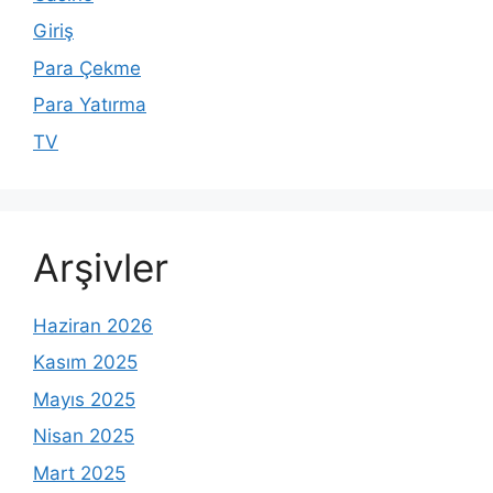
Giriş
Para Çekme
Para Yatırma
TV
Arşivler
Haziran 2026
Kasım 2025
Mayıs 2025
Nisan 2025
Mart 2025