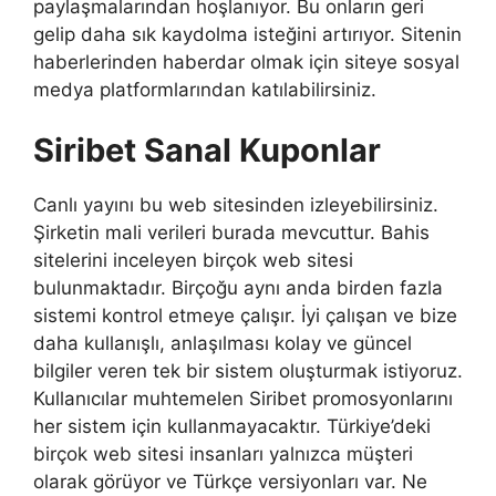
paylaşmalarından hoşlanıyor. Bu onların geri
gelip daha sık kaydolma isteğini artırıyor. Sitenin
haberlerinden haberdar olmak için siteye sosyal
medya platformlarından katılabilirsiniz.
Siribet Sanal Kuponlar
Canlı yayını bu web sitesinden izleyebilirsiniz.
Şirketin mali verileri burada mevcuttur. Bahis
sitelerini inceleyen birçok web sitesi
bulunmaktadır. Birçoğu aynı anda birden fazla
sistemi kontrol etmeye çalışır. İyi çalışan ve bize
daha kullanışlı, anlaşılması kolay ve güncel
bilgiler veren tek bir sistem oluşturmak istiyoruz.
Kullanıcılar muhtemelen Siribet promosyonlarını
her sistem için kullanmayacaktır. Türkiye’deki
birçok web sitesi insanları yalnızca müşteri
olarak görüyor ve Türkçe versiyonları var. Ne