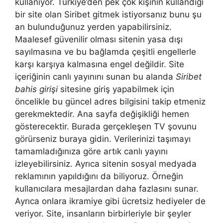
kullanıyor. Türkiye’den pek çok kişinin kullandığı
bir site olan Siribet gitmek istiyorsanız bunu şu
an bulunduğunuz yerden yapabilirsiniz.
Maalesef güvenilir olması sitenin yasa dışı
sayılmasına ve bu bağlamda çeşitli engellerle
karşı karşıya kalmasına engel değildir. Site
içeriğinin canlı yayınını sunan bu alanda
Siribet
bahis girişi
sitesine giriş yapabilmek için
öncelikle bu güncel adres bilgisini takip etmeniz
gerekmektedir. Ana sayfa değişikliği hemen
gösterecektir. Burada gerçekleşen TV şovunu
görürseniz buraya gidin. Verilerinizi taşımayı
tamamladığınıza göre artık canlı yayını
izleyebilirsiniz. Ayrıca sitenin sosyal medyada
reklamının yapıldığını da biliyoruz. Örneğin
kullanıcılara mesajlardan daha fazlasını sunar.
Ayrıca onlara ikramiye gibi ücretsiz hediyeler de
veriyor. Site, insanların birbirleriyle bir şeyler