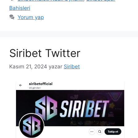
Bahisleri
Yorum yap
Siribet Twitter
Kasım 21, 2024
yazar
Siribet