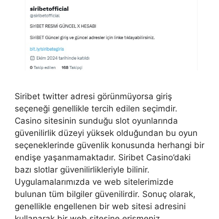
Siribet twitter adresi görünmüyorsa giriş
seçeneği genellikle tercih edilen seçimdir.
Casino sitesinin sunduğu slot oyunlarında
güvenilirlik düzeyi yüksek olduğundan bu oyun
seçeneklerinde güvenlik konusunda herhangi bir
endişe yaşanmamaktadır. Siribet Casino’daki
bazı slotlar güvenilirlikleriyle bilinir.
Uygulamalarımızda ve web sitelerimizde
bulunan tüm bilgiler güvenilirdir. Sonuç olarak,
genellikle engellenen bir web sitesi adresini
kullanarak bir web sitesine erişmeniz …