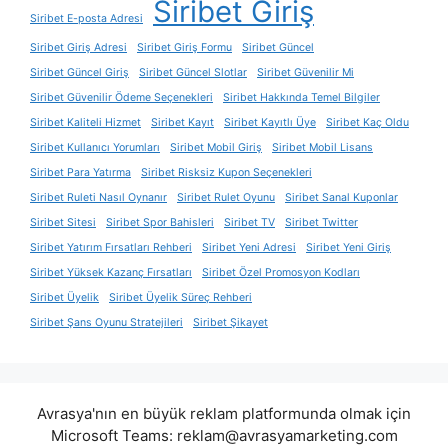
Siribet Giriş
Siribet E-posta Adresi
Siribet Giriş Adresi
Siribet Giriş Formu
Siribet Güncel
Siribet Güncel Giriş
Siribet Güncel Slotlar
Siribet Güvenilir Mi
Siribet Güvenilir Ödeme Seçenekleri
Siribet Hakkında Temel Bilgiler
Siribet Kaliteli Hizmet
Siribet Kayıt
Siribet Kayıtlı Üye
Siribet Kaç Oldu
Siribet Kullanıcı Yorumları
Siribet Mobil Giriş
Siribet Mobil Lisans
Siribet Para Yatırma
Siribet Risksiz Kupon Seçenekleri
Siribet Ruleti Nasıl Oynanır
Siribet Rulet Oyunu
Siribet Sanal Kuponlar
Siribet Sitesi
Siribet Spor Bahisleri
Siribet TV
Siribet Twitter
Siribet Yatırım Fırsatları Rehberi
Siribet Yeni Adresi
Siribet Yeni Giriş
Siribet Yüksek Kazanç Fırsatları
Siribet Özel Promosyon Kodları
Siribet Üyelik
Siribet Üyelik Süreç Rehberi
Siribet Şans Oyunu Stratejileri
Siribet Şikayet
Avrasya'nın en büyük reklam platformunda olmak için
Microsoft Teams:
reklam@avrasyamarketing.com