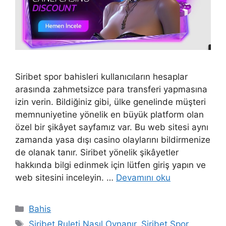
Siribet spor bahisleri kullanıcıların hesaplar
arasında zahmetsizce para transferi yapmasına
izin verin. Bildiğiniz gibi, ülke genelinde müşteri
memnuniyetine yönelik en büyük platform olan
özel bir şikâyet sayfamız var. Bu web sitesi aynı
zamanda yasa dışı casino olaylarını bildirmenize
de olanak tanır. Siribet yönelik şikâyetler
hakkında bilgi edinmek için lütfen giriş yapın ve
web sitesini inceleyin. …
Devamını oku
Kategoriler
Bahis
Etiketler
Siribet Ruleti Nasıl Oynanır
,
Siribet Spor