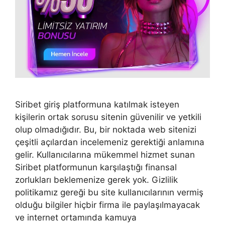
Siribet giriş platformuna katılmak isteyen
kişilerin ortak sorusu sitenin güvenilir ve yetkili
olup olmadığıdır. Bu, bir noktada web sitenizi
çeşitli açılardan incelemeniz gerektiği anlamına
gelir. Kullanıcılarına mükemmel hizmet sunan
Siribet platformunun karşılaştığı finansal
zorlukları beklemenize gerek yok. Gizlilik
politikamız gereği bu site kullanıcılarının vermiş
olduğu bilgiler hiçbir firma ile paylaşılmayacak
ve internet ortamında kamuya