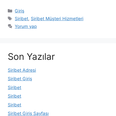
Kategoriler
Giriş
Etiketler
Siribet
,
Siribet Müşteri Hizmetleri
Yorum yap
Son Yazılar
Siribet Adresi
Siribet Giriş
Siribet
Siribet
Siribet
Siribet Giriş Sayfası