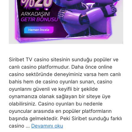
Siribet TV casino sitesinin sunduğu popüler ve
canlı casino platformudur. Daha önce online
casino sektöründe deneyiminiz varsa hem canlı
bahis hem de casino oyunları sunan, casino
oyunlarını güvenli ve keyifli bir şekilde
oynamanıza olanak sağlayan bir siteye üye
olabilirsiniz. Casino oyunları bu nedenle
oyuncular arasında en popüler platformların
başında gelmektedir. Peki Siribet sunduğu farklı
casino …
Devamını oku