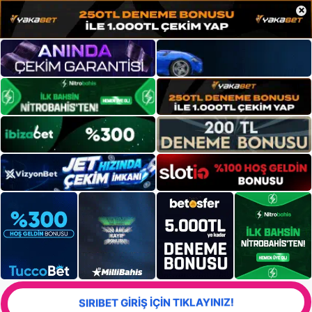
×
SIRIBET GİRİŞ İÇİN TIKLAYINIZ!