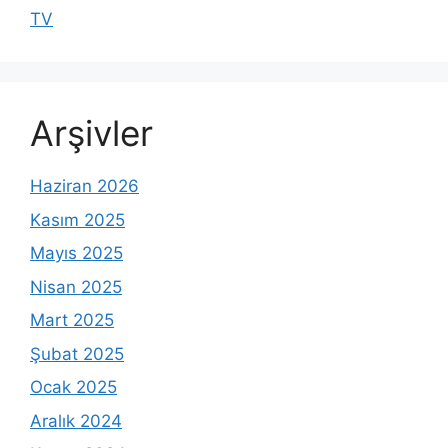
TV
Arşivler
Haziran 2026
Kasım 2025
Mayıs 2025
Nisan 2025
Mart 2025
Şubat 2025
Ocak 2025
Aralık 2024