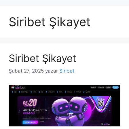
Siribet Şikayet
Siribet Şikayet
Şubat 27, 2025
yazar
Siribet