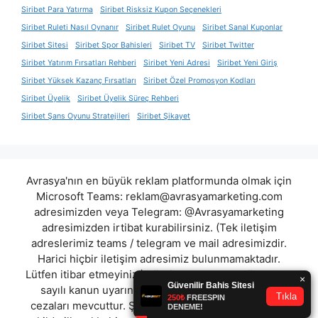
Siribet Para Yatırma
Siribet Risksiz Kupon Seçenekleri
Siribet Ruleti Nasıl Oynanır
Siribet Rulet Oyunu
Siribet Sanal Kuponlar
Siribet Sitesi
Siribet Spor Bahisleri
Siribet TV
Siribet Twitter
Siribet Yatırım Fırsatları Rehberi
Siribet Yeni Adresi
Siribet Yeni Giriş
Siribet Yüksek Kazanç Fırsatları
Siribet Özel Promosyon Kodları
Siribet Üyelik
Siribet Üyelik Süreç Rehberi
Siribet Şans Oyunu Stratejileri
Siribet Şikayet
Avrasya'nın en büyük reklam platformunda olmak için
Microsoft Teams:
reklam@avrasyamarketing.com
adresimizden veya Telegram: @Avrasyamarketing
adresimizden irtibat kurabilirsiniz. (Tek iletişim
adreslerimiz teams / telegram ve mail adresimizdir.
Harici hiçbir iletişim adresimiz bulunmamaktadır.
Lütfen itibar etmeyiniz.) Türkiye yasalarına göre 7258
sayılı kanun uyarınca yasa dışı bahis oynamanın
cezaları mevcuttur. Şu an bulunduğunuz site hiç bir