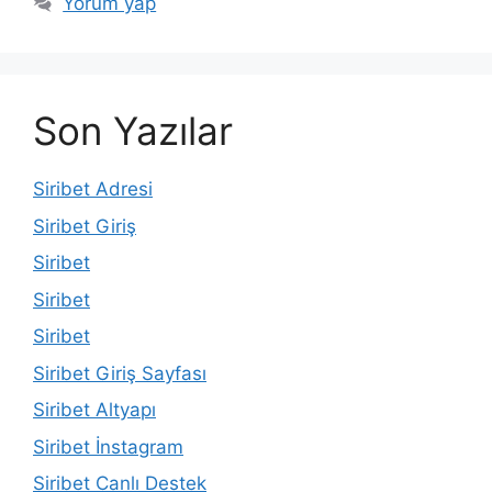
Yorum yap
Son Yazılar
Siribet Adresi
Siribet Giriş
Siribet
Siribet
Siribet
Siribet Giriş Sayfası
Siribet Altyapı
Siribet İnstagram
Siribet Canlı Destek