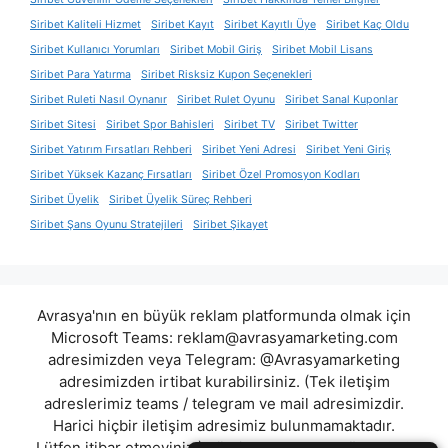
Siribet Kaliteli Hizmet
Siribet Kayıt
Siribet Kayıtlı Üye
Siribet Kaç Oldu
Siribet Kullanıcı Yorumları
Siribet Mobil Giriş
Siribet Mobil Lisans
Siribet Para Yatırma
Siribet Risksiz Kupon Seçenekleri
Siribet Ruleti Nasıl Oynanır
Siribet Rulet Oyunu
Siribet Sanal Kuponlar
Siribet Sitesi
Siribet Spor Bahisleri
Siribet TV
Siribet Twitter
Siribet Yatırım Fırsatları Rehberi
Siribet Yeni Adresi
Siribet Yeni Giriş
Siribet Yüksek Kazanç Fırsatları
Siribet Özel Promosyon Kodları
Siribet Üyelik
Siribet Üyelik Süreç Rehberi
Siribet Şans Oyunu Stratejileri
Siribet Şikayet
Avrasya'nın en büyük reklam platformunda olmak için
Microsoft Teams:
reklam@avrasyamarketing.com
adresimizden veya Telegram: @Avrasyamarketing
adresimizden irtibat kurabilirsiniz. (Tek iletişim
adreslerimiz teams / telegram ve mail adresimizdir.
Harici hiçbir iletişim adresimiz bulunmamaktadır.
Lütfen itibar etmeyiniz.) Türkiye yasalarına göre 7258