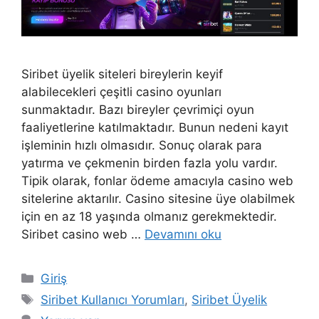
Siribet üyelik siteleri bireylerin keyif
alabilecekleri çeşitli casino oyunları
sunmaktadır. Bazı bireyler çevrimiçi oyun
faaliyetlerine katılmaktadır. Bunun nedeni kayıt
işleminin hızlı olmasıdır. Sonuç olarak para
yatırma ve çekmenin birden fazla yolu vardır.
Tipik olarak, fonlar ödeme amacıyla casino web
sitelerine aktarılır. Casino sitesine üye olabilmek
için en az 18 yaşında olmanız gerekmektedir.
Siribet casino web …
Devamını oku
Kategoriler
Giriş
Etiketler
Siribet Kullanıcı Yorumları
,
Siribet Üyelik