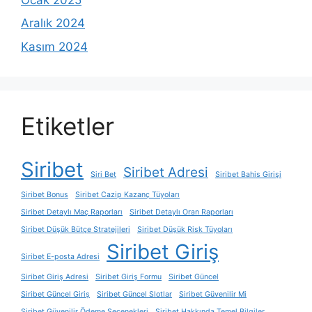
Aralık 2024
Kasım 2024
Etiketler
Siribet
Siribet Adresi
Siri Bet
Siribet Bahis Girişi
Siribet Bonus
Siribet Cazip Kazanç Tüyoları
Siribet Detaylı Maç Raporları
Siribet Detaylı Oran Raporları
Siribet Düşük Bütçe Stratejileri
Siribet Düşük Risk Tüyoları
Siribet Giriş
Siribet E-posta Adresi
Siribet Giriş Adresi
Siribet Giriş Formu
Siribet Güncel
Siribet Güncel Giriş
Siribet Güncel Slotlar
Siribet Güvenilir Mi
Siribet Güvenilir Ödeme Seçenekleri
Siribet Hakkında Temel Bilgiler