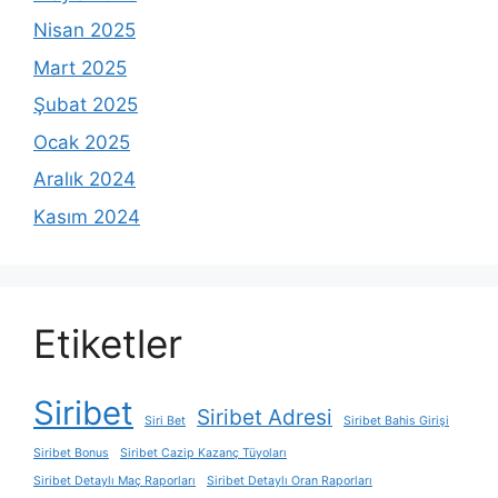
Nisan 2025
Mart 2025
Şubat 2025
Ocak 2025
Aralık 2024
Kasım 2024
Etiketler
Siribet
Siribet Adresi
Siri Bet
Siribet Bahis Girişi
Siribet Bonus
Siribet Cazip Kazanç Tüyoları
Siribet Detaylı Maç Raporları
Siribet Detaylı Oran Raporları