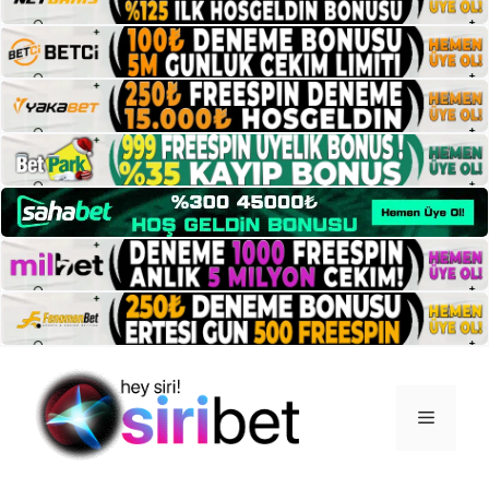
İçeriğe
atla
Menü