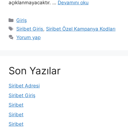
açıklanmayacaktır. …
Devamını oku
Kategoriler
Giriş
Etiketler
Siribet Giriş
,
Siribet Özel Kampanya Kodları
Yorum yap
Son Yazılar
Siribet Adresi
Siribet Giriş
Siribet
Siribet
Siribet