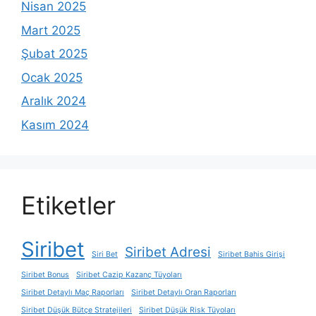
Nisan 2025
Mart 2025
Şubat 2025
Ocak 2025
Aralık 2024
Kasım 2024
Etiketler
Siribet
Siribet Adresi
Siri Bet
Siribet Bahis Girişi
Siribet Bonus
Siribet Cazip Kazanç Tüyoları
Siribet Detaylı Maç Raporları
Siribet Detaylı Oran Raporları
Siribet Düşük Bütçe Stratejileri
Siribet Düşük Risk Tüyoları