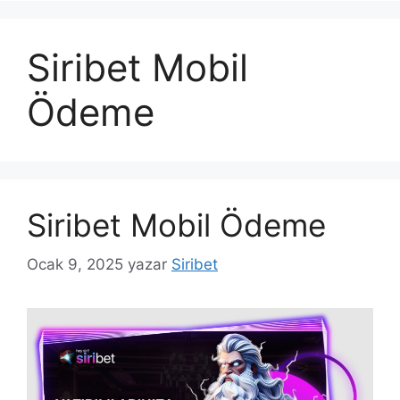
Siribet Mobil
Ödeme
Siribet Mobil Ödeme
Ocak 9, 2025
yazar
Siribet